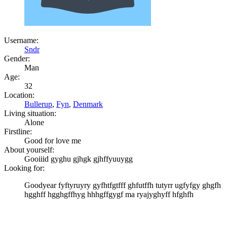
Username:
Sndr
Gender:
Man
Age:
32
Location:
Bullerup
,
Fyn
,
Denmark
Living situation:
Alone
Firstline:
Good for love me
About yourself:
Gooiiid gyghu gjhgk gjhffyuuygg
Looking for:
Goodyear fyftyruyry gyfhtfgtfff ghfutffh tutyrr ugfyfgy ghgfh
hgghff hgghgffhyg hhhgffgygf ma ryajyghyff hfghfh