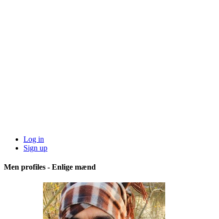
Log in
Sign up
Men profiles - Enlige mænd