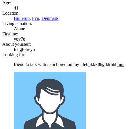
Age:
41
Location:
Bullerup
,
Fyn
,
Denmark
Living situation:
Alone
Firstline:
yuy7u
About yourself:
fchgf6treyh
Looking for:
friend to talk with i am bored on my lifehjjkkkllhgddrhhhjjjjjj