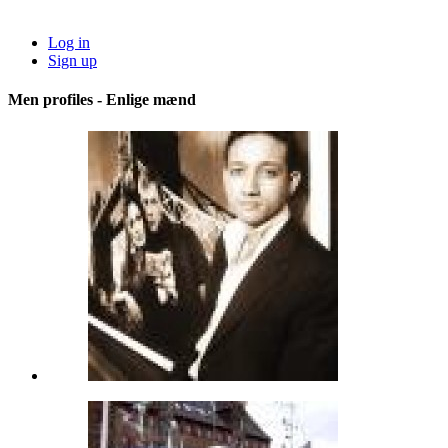
Log in
Sign up
Men profiles - Enlige mænd