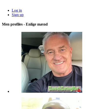
Log in
Sign up
Men profiles - Enlige mænd